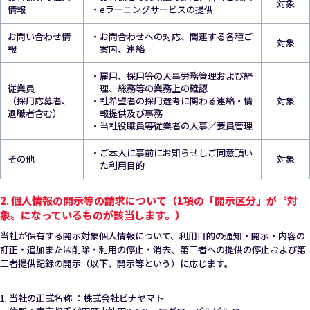
対象
情報
・eラーニングサービスの提供
お問い合わせ情
・お問合わせへの対応、関連する各種ご
対象
報
案内、連絡
・雇用、採用等の人事労務管理および経
従業員 
理、総務等の業務上の確認
（採用応募者、
・社希望者の採用選考に関わる連絡・情
対象
退職者含む）
報提供及び事務
・当社役職員等従業者の人事／要員管理
・ご本人に事前にお知らせしご同意頂い
その他
対象
た利用目的
2. 個人情報の開示等の請求について（1項の「開示区分」が〝対
象〟になっているものが該当します。）
当社が保有する開示対象個人情報について、利用目的の通知・開示・内容の
訂正・追加または削除・利用の停止・消去、第三者への提供の停止および第
三者提供記録の開示（以下、開示等という）に応じます。
当社の正式名称 ：株式会社ビナヤマト