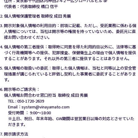
住所：東京都千代田区内神田2-4-2 一広グローバルビル 8F
代表者：代表取締役 橋口 信平
個人情報保護管理者 取締役 成田 秀展
開示対象個人情報の利用目的：前項に記載、ただし、受託業務に係わる個
人情報については、当社は開示等の権限を持っていないため、委託元に直
接お問い合わせください。
個人情報の第三者提供：取得時に同意を得た利用的目以外に、法律等に基
づく行政機関等への提供、犯罪捜査、保健衛生上の理由で個人情報を提供
することがあります。それ以外の第三者に提供することはありません。
個人情報の取扱いの委託：取得した個人情報は、当社と同等以上の安全管
理措置が講じられていると評価し契約した事業者に委託することがありま
す。
開示等のご請求先：
個人情報お問合わせ窓口担当 取締役 成田 秀展
TEL : 050-1720-2639
Email：system@vinayamato.com
受付時間 ： 9:00～18:00
※土日、祝日、年末年始、GW期間は翌営業日以降の対応とさせていた
だきます。
開示請求方法