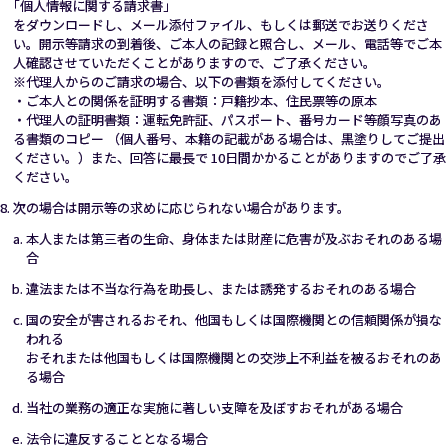
｢個人情報に関する請求書｣
をダウンロードし、メール添付ファイル、もしくは郵送でお送りくださ
い。開示等請求の到着後、ご本人の記録と照合し、メール、電話等でご本
人確認させていただくことがありますので、ご了承ください。
※代理人からのご請求の場合、以下の書類を添付してください。
・ご本人との関係を証明する書類：戸籍抄本、住民票等の原本
・代理人の証明書類：運転免許証、パスポート、番号カード等顔写真のあ
る書類のコピー （個人番号、本籍の記載がある場合は、黒塗りしてご提出
ください。）また、回答に最長で 10日間かかることがありますのでご了承
ください。
次の場合は開示等の求めに応じられない場合があります。
本人または第三者の生命、身体または財産に危害が及ぶおそれのある場
合
違法または不当な行為を助長し、または誘発するおそれのある場合
国の安全が害されるおそれ、他国もしくは国際機関との信頼関係が損な
われる
おそれまたは他国もしくは国際機関との交渉上不利益を被るおそれのあ
る場合
当社の業務の適正な実施に著しい支障を及ぼすおそれがある場合
法令に違反することとなる場合