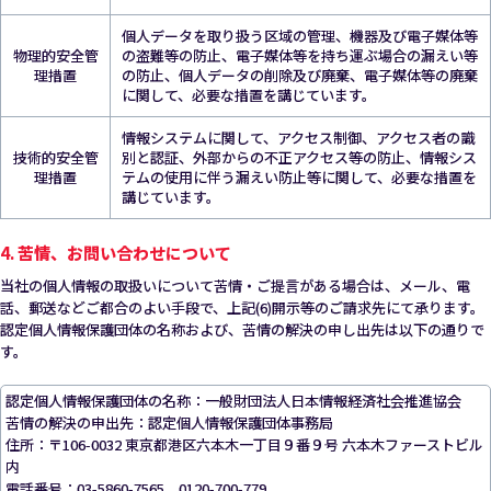
個人データを取り扱う区域の管理、機器及び電子媒体等
物理的安全管
の盗難等の防止、電子媒体等を持ち運ぶ場合の漏えい等
理措置
の防止、個人データの削除及び廃棄、電子媒体等の廃棄
に関して、必要な措置を講じています。
情報システムに関して、アクセス制御、アクセス者の識
技術的安全管
別と認証、外部からの不正アクセス等の防止、情報シス
理措置
テムの使用に伴う漏えい防止等に関して、必要な措置を
講じています。
4. 苦情、お問い合わせについて
当社の個人情報の取扱いについて苦情・ご提言がある場合は、メール、電
話、郵送などご都合のよい手段で、上記(6)開示等のご請求先にて承ります。
認定個人情報保護団体の名称および、苦情の解決の申し出先は以下の通りで
す。
認定個人情報保護団体の名称：一般財団法人日本情報経済社会推進協会
苦情の解決の申出先：認定個人情報保護団体事務局
住所：〒106-0032 東京都港区六本木一丁目９番９号 六本木ファーストビル
内
電話番号：03-5860-7565、0120-700-779