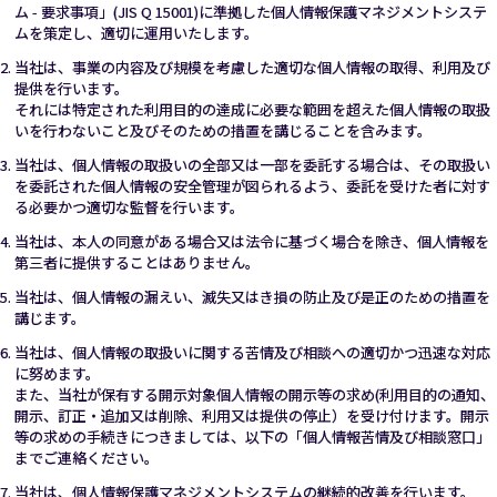
ム - 要求事項」(JIS Q 15001)に準拠した個人情報保護マネジメントシステ
ムを策定し、適切に運用いたします。
当社は、事業の内容及び規模を考慮した適切な個人情報の取得、利用及び
提供を行います。
それには特定された利用目的の達成に必要な範囲を超えた個人情報の取扱
いを行わないこと及びそのための措置を講じることを含みます。
当社は、個人情報の取扱いの全部又は一部を委託する場合は、その取扱い
を委託された個人情報の安全管理が図られるよう、委託を受けた者に対す
る必要かつ適切な監督を行います。
当社は、本人の同意がある場合又は法令に基づく場合を除き、個人情報を
第三者に提供することはありません。
当社は、個人情報の漏えい、滅失又はき損の防止及び是正のための措置を
講じます。
当社は、個人情報の取扱いに関する苦情及び相談への適切かつ迅速な対応
に努めます。
また、当社が保有する開示対象個人情報の開示等の求め(利用目的の通知、
開示、訂正・追加又は削除、利用又は提供の停止）を受け付けます。開示
等の求めの手続きにつきましては、以下の「個人情報苦情及び相談窓口」
までご連絡ください。
当社は、個人情報保護マネジメントシステムの継続的改善を行います。