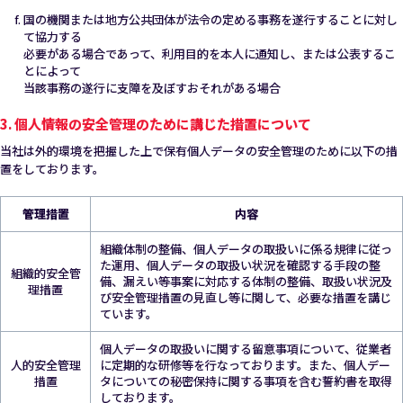
国の機関または地方公共団体が法令の定める事務を遂行することに対し
て協力する
必要がある場合であって、利用目的を本人に通知し、または公表するこ
とによって
当該事務の遂行に支障を及ぼすおそれがある場合
3. 個人情報の安全管理のために講じた措置について
当社は外的環境を把握した上で保有個人データの安全管理のために以下の措
置をしております。
管理措置
内容
組織体制の整備、個人データの取扱いに係る規律に従っ
た運用、個人データの取扱い状況を確認する手段の整
組織的安全管
備、漏えい等事案に対応する体制の整備、取扱い状況及
理措置
び安全管理措置の見直し等に関して、必要な措置を講じ
ています。
個人データの取扱いに関する留意事項について、従業者
人的安全管理
に定期的な研修等を行なっております。また、個人デー
措置
タについての秘密保持に関する事項を含む誓約書を取得
しております。